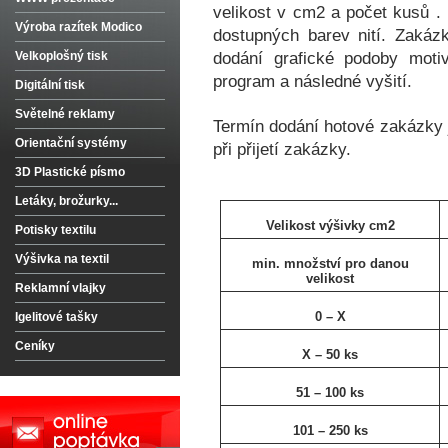
velikost v cm2 a počet kusů . 
Výroba razítek Modico
dostupných barev nití. Zakáz
Velkoplošný tisk
dodání grafické podoby motiv
program a následné vyšití.
Digitální tisk
Světelné reklamy
Termín dodání hotové zakázky j
Orientační systémy
při přijetí zakázky.
3D Plastické písmo
Letáky, brožurky...
Velikost výšivky cm2
Potisky textilu
Výšivka na textil
min. množství pro danou
velikost
Reklamní vlajky
0 – X
Igelitové tašky
Ceníky
X – 50 ks
51 – 100 ks
101 – 250 ks