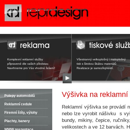
Komplexní reklamní služby
Všestranný velkoplošný i maloplošný
připravené dle vašich představ.
tisk s širokou škálou materiálů
Navrhneme pro Vás vhodné řešení!
Realizace je samozřejmostí.
Výšivka na reklamní t
Polepy automobilů
Reklamní cedule
Reklamní výšivka se provádí na
Firemní štíty, výlohy
nebo lze vyrobit nášivku s vyš
bundy, mikiny, čepice, ručníky
Plachty, banery
velikostech a ve 12 barvách. Hl
WWW prezentace